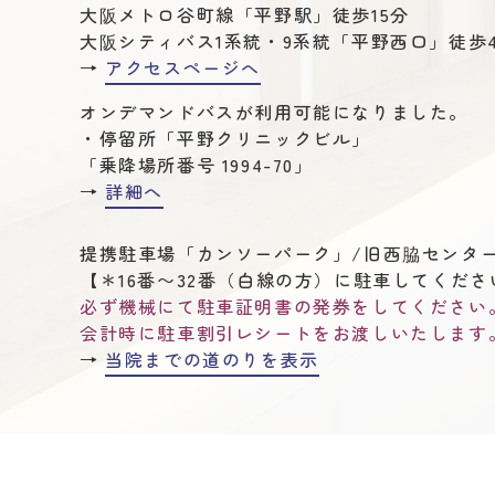
大阪メトロ谷町線「平野駅」徒歩15分
大阪シティバス1系統・9系統「平野西口」徒歩
→
アクセスページへ
オンデマンドバスが利用可能になりました。
・停留所「平野クリニックビル」
「乗降場所番号 1994-70」
→
詳細へ
提携駐車場「カンソーパーク」/旧西脇センタ
【＊16番〜32番（白線の方）に駐車してくださ
必ず機械にて駐車証明書の発券をしてください
会計時に駐車割引レシートをお渡しいたします
→
当院までの道のりを表示