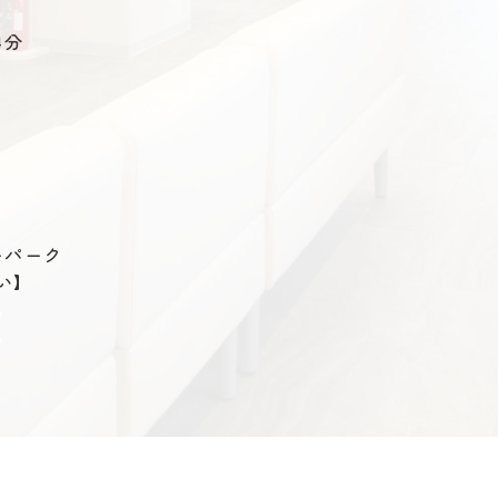
4分
ーパーク
い】
。
。