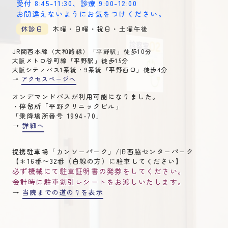
受付 8:45-11:30
、
診療 9:00-12:00
お間違えないようにお気をつけください。
休診日
木曜・日曜・祝日・土曜午後
JR関西本線（大和路線）「平野駅」徒歩10分
大阪メトロ谷町線「平野駅」徒歩15分
大阪シティバス1系統・9系統「平野西口」徒歩4分
→
アクセスページへ
オンデマンドバスが利用可能になりました。
・停留所「平野クリニックビル」
「乗降場所番号 1994-70」
→
詳細へ
提携駐車場「カンソーパーク」/旧西脇センターパーク
【＊16番〜32番（白線の方）に駐車してください】
必ず機械にて駐車証明書の発券をしてください。
会計時に駐車割引レシートをお渡しいたします。
→
当院までの道のりを表示