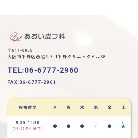
〒547-0035
大阪市平野区西脇3-5-1平野クリニックビル5F
TEL:06-6777-2960
FAX:06-6777-2961
診療時間
月
火
水
木
金
土
9:30-12:30
*
●
●
●
/
●
★
(12:00受付終了)