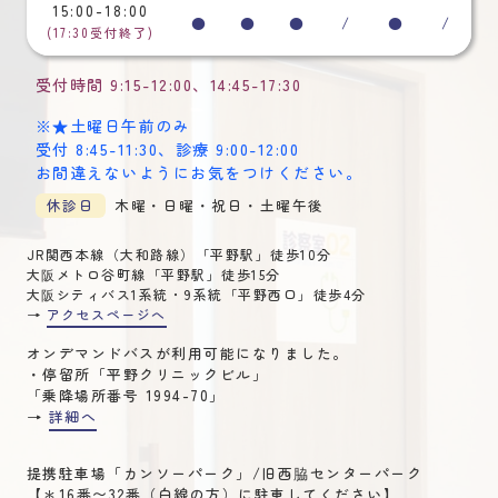
15:00-18:00
●
●
●
/
●
/
(17:30受付終了)
受付時間
9:15-12:00
、
14:45-17:30
※★土曜日午前のみ
受付 8:45-11:30
、
診療 9:00-12:00
お間違えないようにお気をつけください。
休診日
木曜・日曜・祝日・土曜午後
JR関西本線（大和路線）「平野駅」徒歩10分
大阪メトロ谷町線「平野駅」徒歩15分
大阪シティバス1系統・9系統「平野西口」徒歩4分
→
アクセスページへ
オンデマンドバスが利用可能になりました。
・停留所「平野クリニックビル」
「乗降場所番号 1994-70」
→
詳細へ
提携駐車場「カンソーパーク」/旧西脇センターパーク
【＊16番〜32番（白線の方）に駐車してください】