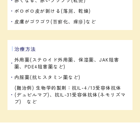
赤くなる、赤いブツブツ(紅斑)
ボロボロ皮が剥ける(落屑、乾燥)
皮膚がゴワゴワ(苔癬化、痒疹)など
治療方法
外用薬(ステロイド外用薬、保湿薬、JAK阻害
薬、PDE4阻害薬など)
内服薬(抗ヒスタミン薬など)
(難治例) 生物学的製剤：抗IL-4/13受容体抗体
(デュピルマブ)、抗IL-31受容体抗体(ネモリズマ
ブ) など