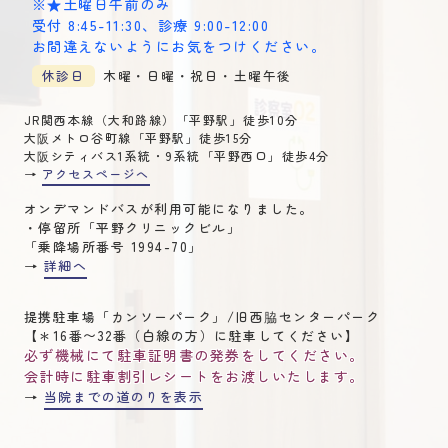
※★土曜日午前のみ
受付 8:45-11:30
、
診療 9:00-12:00
お間違えないようにお気をつけください。
休診日
木曜・日曜・祝日・土曜午後
JR関西本線（大和路線）「平野駅」徒歩10分
大阪メトロ谷町線「平野駅」徒歩15分
大阪シティバス1系統・9系統「平野西口」徒歩4分
→
アクセスページへ
オンデマンドバスが利用可能になりました。
・停留所「平野クリニックビル」
「乗降場所番号 1994-70」
→
詳細へ
提携駐車場「カンソーパーク」/旧西脇センターパーク
【＊16番〜32番（白線の方）に駐車してください】
必ず機械にて駐車証明書の発券をしてください。
会計時に駐車割引レシートをお渡しいたします。
→
当院までの道のりを表示